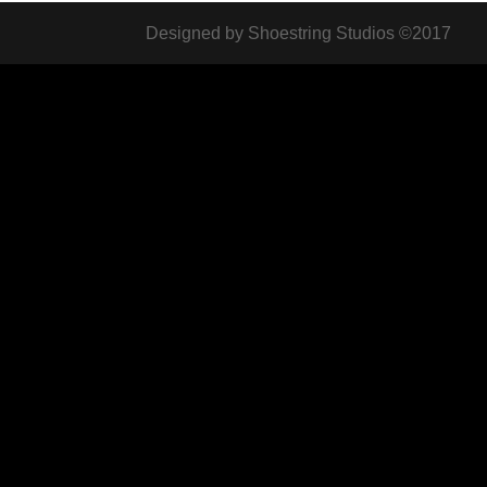
Designed by Shoestring Studios ©2017