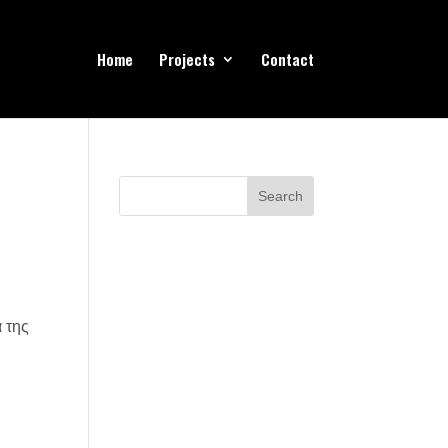
Home
Projects
Contact
 της